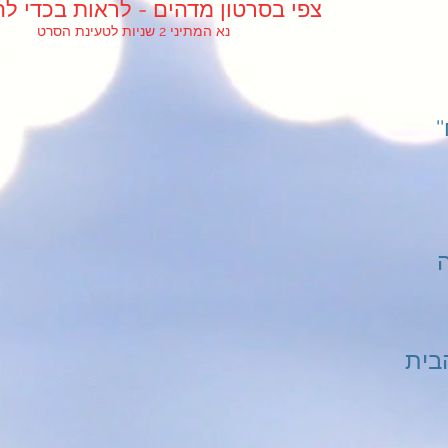
!צפי בסרטון מדהים - לראות בכדי לה
נא המתיני 2 שניות לטעינת הסרט
''אפליקציית ''הבית שלך - לוח
בית