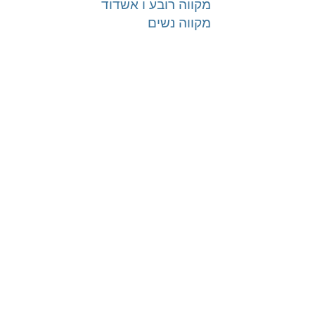
מקווה רובע ו אשדוד
מקווה נשים
טהרת המשפחה | טהרת הבית
onelink.to/mikvah