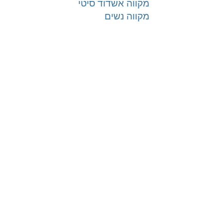
מקווה אשדוד סיטי
מקווה נשים
טהרת המשפחה | טהרת הבית
onelink.to/mikvah