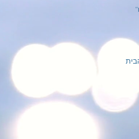
''אפליקציית ''הבית שלך - לוח
בית