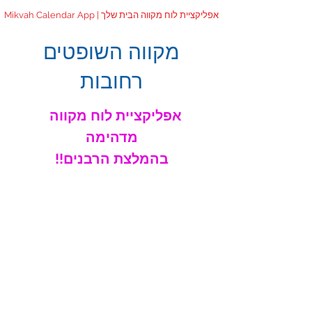
Mikvah Calendar App | אפליקציית לוח מקווה הבית שלך
מקווה השופטים
רחובות
אפליקציית לוח מקווה
מדהימה
!!בהמלצת הרבנים
!צפי בסרטון מדהים - לראות בכדי להאמין
נא המתיני 2 שניות לטעינת הסרט