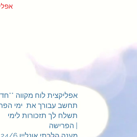
ndar App
אפליקצית לוח מקווה **חדש
תחשב עבורך את ימי הפרי
תשלח לך תזכורות לימי
הפרישה |
מענה הלכתי אונליין 24/6