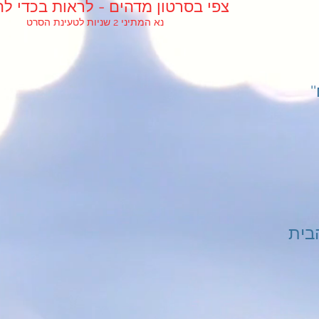
!צפי בסרטון מדהים - לראות בכדי לה
נא המתיני 2 שניות לטעינת הסרט
''אפליקציית ''הבית שלך - לוח
בית