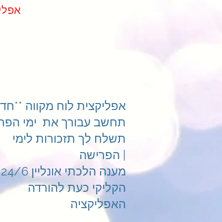
ndar App
אפליקצית לוח מקווה **חדש
תחשב עבורך את ימי הפרי
תשלח לך תזכורות לימי
הפרישה |
מענה הלכתי אונליין 24/6
הקליקי כעת להורדה
האפליקציה