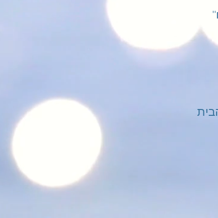
''אפליקציית ''הבית שלך - לוח
בית