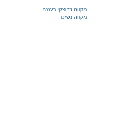
מקווה רבוצקי רעננה
מקווה נשים
טהרת המשפחה | טהרת הבית
onelink.to/mikvah