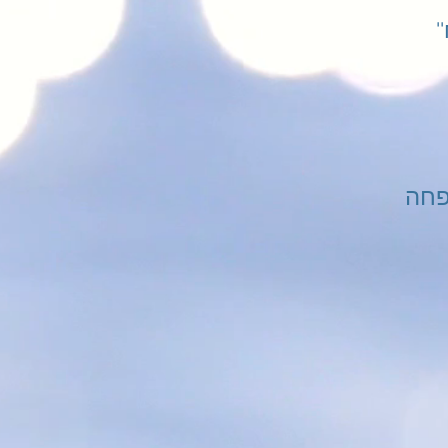
''אפליקציית ''הבית שלך - לוח
פחה